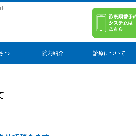
科
さつ
院内紹介
診療について
て